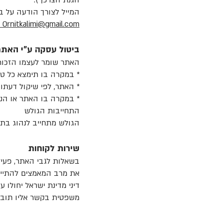
הגנת הצרכן").
המייל לצורך הודעה על בי
Ornitkalimi@gmail.com
ביטול עסקה ע"י האתר
האתר שומר לעצמו הזכות
* במקרה בו תימצא כל טע
* האתר, לפי שיקול דעתו
* במקרה בו האתר או הנ
התחייבות הגולש
הגולש מתחייב לנהוג בת
שירות לקוחות
בשאלות לגבי האתר, פעיל
את מרב המאמצים להתייחס
דיני מדינת ישראל יחולו 
משפטית בקשר אליו תוב