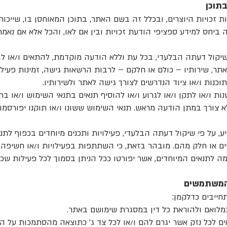
בתוכן
בות זכויות היוצרים, ובכלל זה בשם האתר, בתוכן המאוחסן בו, שייכו
ללה ביחס למידע ספציפי הודעת זכויות ובין אם לאו, והכל אלא אם נא
י שיקול דעתה הבלעדי, בכל עת וללא הודעה מוקדמת, להתאים ו/או לה
תר, שירותיו – כולם או חלקם – לרבות הרשאות גישה, זמינות פעילוי
תוכנות ו/או ציוד הנדרשים לצורך גישה לאתר ולשירותיו.
לשנות ו/או לתקן ו/או לגרוע ו/או להוסיף תנאים בתנאי השימוש ו/או ב
 צורך במתן הודעה מראש. תנאי השימוש ששונו ו/או תוקנו יפורסמו 
ציע, על פי שיקול דעתה הבלעדי, פעילויות ותכנים מיוחדים בכפוף לתנא
 או חלק מהם. מובהר בזאת, כי השתתפות בפעילויות ו/או חשיפה 
לתנאים המיוחדים, אשר יפורטו ככל הניתן בסמוך לכל פעילות שכזו
 המשתמשים
ייבים כדלקמן:
ראים לכל נזק אשר יגרם להם ו/או לכל צד ג' כתוצאה מהסתמכות על ה