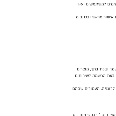
 שיגרם למשתמשים ו/או
ת אישור מראש ובכתב מ
מך ובכתובתך, מוצרים
ה בעת הרשמה לשירותים
. לדוגמה, העמודים שבהם
מי ג׳וגר" יבקש ממך רק