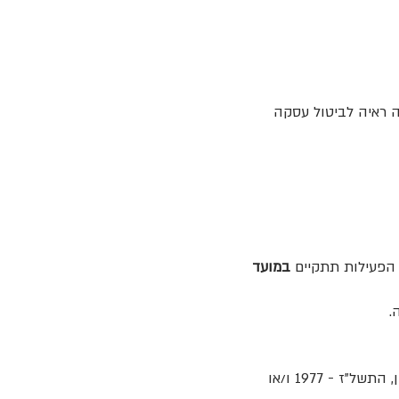
 ראיה לביטול עסקה
הפעילות תתקיים
במועד
.
הגשת פרטים אישיים כוזבים אסורה לחלוטין ומהווה עבירה פלילית על פי הוראות חוק העונשין, התשל"ז - 1977 ו/או