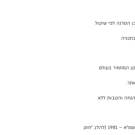
ן הסדנה לפי שיקול
בתכניה
ונית הפועלת בפרוטוקול SSL בתקן PCI שהוא התקן המחמיר בעולם
תר.
 הנחה והטבות ללא
הלקוחה רשאית לבטל את העסקה על ידי הודעה בכתב לחברה בהתאם לחוק הגנת הצרכן, תשמ"א – 1981 (להלן: "חוק