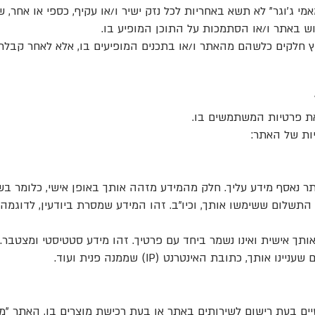
מאמי ג׳וגר" לא תשא באחריות לכל נזק ישיר ו/או עקיף, כספי או אחר,
ש באתר ו/או הסתמכות על התוכן המופיע בו.
יץ חלקים כלשהם מהאתר ו/או בתכנים המופיעים בו, אלא לאחר קבל
 את פרטיות המשתמשים בו.
יות של האתר:
 נאסף מידע עליך. חלק מהמידע מזהה אותך באופן אישי, כלומר בש
התשלום ששימשו אותך, וכיו"ב. זהו המידע שמסרת ביודעין, לדוגמ
ותך אישית ואינו נשמר ביחד עם פרטיך. זהו מידע סטטיסטי ומצטבר
אותך, כתובת האינטרנט (IP) שממנה פנית ועוד.
ים בעת רישום לשירותים באתר או בעת רכישת מוצרים בו, האתר "מא