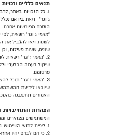
תנאים כלליים וזכויות 
1. כל הזכויות באתר, לר
ג׳וגר" , וזאת בין אם נכ
הוסכם מפורשות אחרת.
"מאמי ג׳וגר" רשאית, לפ
לשנות ו/או להגביל את הא
שונים, שעות פעילות, וכן 
2. "מאמי ג׳וגר" רשאית 
שיקול דעתה הבלעדי וללא
פרסומם.
3. "מאמי ג׳וגר" תוכל לה
שיובאו לידיעת המשתמשים
האמורים תחשבנה כהסכמה 
הצהרות והתחייבויות
המשתמשים מצהירים ומתח
1. לציית לתנאי השימוש במלואם ולהוראת כל דין במסגרת שימושם באתר.
2. כי הם לבדם יהיו אח