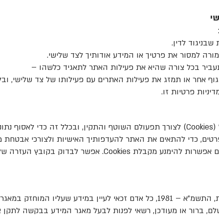
י
שבניגוד לדין.
מורה למסור את פרטיך או המידע אודותיך לצד שלישי.
עביר בכל צורה שהיא את פעילות האתר לתאגיד כלשהו –
ף אחר או תמזג את פעילות האתרים עם פעילותו של צד שלישי, וב
יניות פרטיות זו.
האתר משתמש ב"עוגיות" (Cookies) לצורך תפעולם השוטף והתקין, ובכלל זה כדי לא
טים, כדי להתאים את האתר להעדפותיך האישיות ולצורכי אבטחת מ
דפדפנים מתקדמים כוללים אפשרות להימנע מקבלת Cookies. אפשר לב
על-פי חוק הגנת הפרטיות, התשמ"א – 1981, כל אדם זכאי לעיין במידע שעליו 
, שלם, ברור או מעודכן, רשאי לפנות לבעל מאגר המידע בבקשה לתקן 