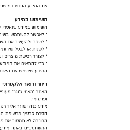
את המידע הנחוץ במישרי
השימוש במידע
השימוש במידע שנאסף, ייע
* לאפשר להשתמש בשירות
* לשפר ולהעשיר את השי
* לשנות או לבטל שירותים 
* לצורך רכישת מוצרים ו
* כדי להתאים את המודעו
המידע שישמש את האתר יה
דיוור ודואר אלקטרוני
האתר "מאמי ג׳וגר" מעוני
ופרסומי.
מידע כזה ישוגר אליך ר
הסרת פרטיך מרשימת הת
החברה לא תמסור את פרטי
המשתמשים באתר. מידע ס