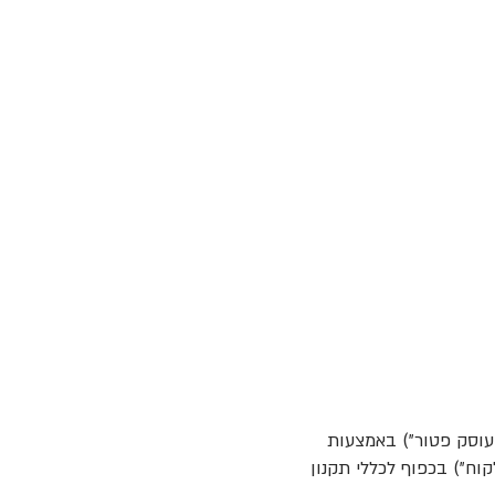
ים והמסחריים שבין "מאמי ג׳וגר״ 040631905 (להלן: "העוסק פטור") באמצעות
קוח") בכפוף לכללי תקנון